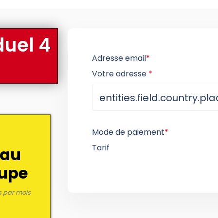
duel 4
Adresse email
*
Votre adresse
*
Mode de paiement
*
Tarif
 au
oupe
s par mois