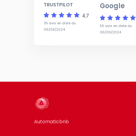
TRUSTPILOT
Google
35 avis en date du
55 avis en date du
06/09/2024
06/09/2024
Automaticbnb