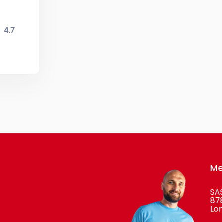
Me
SA
878
Lo