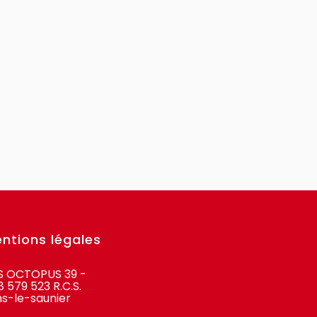
ntions légales
S OCTOPUS 39 -
 579 523 R.C.S.
ns-le-saunier