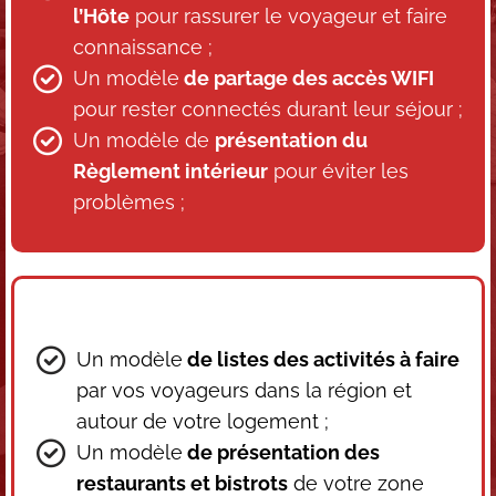
l’Hôte
pour rassurer le voyageur et faire
connaissance ;
Un modèle
de partage des accès WIFI
pour rester connectés durant leur séjour ;
Un modèle de
présentation du
Règlement intérieur
pour éviter les
problèmes ;
Un modèle
de listes des activités à faire
par vos voyageurs dans la région et
autour de votre logement ;
Un modèle
de présentation des
restaurants et bistrots
de votre zone