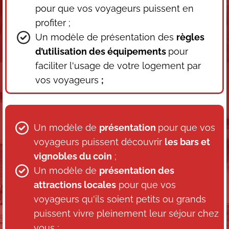
pour que vos voyageurs puissent en
profiter ;
Un modèle de présentation des
règles
d’utilisation des équipements
pour
faciliter l'usage de votre logement par
vos voyageurs
;
Un modèle de
présentation
pour que vos
voyageurs puissent découvrir
les bars et
vignobles du coin
;
Un modèle de
présentation des
attractions locales
pour que vos
voyageurs qu'ils soient petits ou grands
puissent vivre pleinement leur séjour chez
vous ;